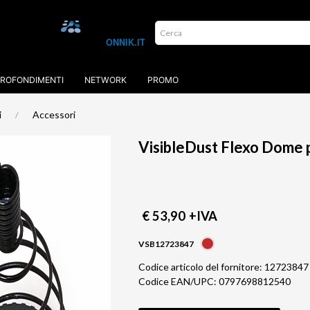
ROFONDIMENTI
NETWORK
PROMO
i
Accessori
VisibleDust Flexo Dome 
€ 53,90
+IVA
VSB12723847
Codice articolo del fornitore: 12723847
Codice EAN/UPC: 0797698812540