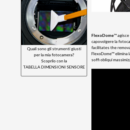
FlexoDome
™ agisce 
capovolgere la fotoca
facilitates the remova
Quali sono gli strumenti giusti
FlexoDome™ elimina la 
per la mia fotocamera?
soffi obliqui massimiz
Scoprilo con la
TABELLA DIMENSIONI SENSORE