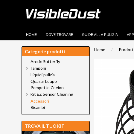
HOME
DOVE TROVARE
GUIDE ALLA PULIZIA
APP
Home
Prodott
Categorie prodotti
Arctic Butterfly
Tamponi
Liquidi pulizia
Quasar Loupe
Pompette Zeeion
Kit EZ Sensor Cleaning
Accessori
Ricambi
TROVA IL TUO KIT