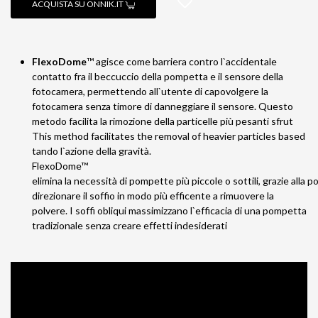
ACQUISTA SU ONNIK.IT
FlexoDome
™ agisce come barriera contro l`accidentale
contatto fra il beccuccio della pompetta e il sensore della
fotocamera, permettendo all`utente di capovolgere la
fotocamera senza timore di danneggiare il sensore. Questo
metodo facilita la rimozione della particelle più pesanti sfrut
This method facilitates the removal of heavier particles based
tando l`azione della gravità.
FlexoDome™
elimina la necessità di pompette più piccole o sottili, grazie alla pos
direzionare il soffio in modo più efficente a rimuovere la
polvere. I soffi obliqui massimizzano l`efficacia di una pompetta
tradizionale senza creare effetti indesiderati