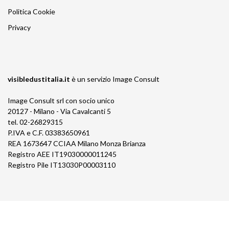
Politica Cookie
Privacy
visibledustitalia.it
è un servizio
Image Consult
Image Consult srl con socio unico
20127 - Milano - Via Cavalcanti 5
tel. 02-26829315
P.IVA e C.F. 03383650961
REA 1673647 CCIAA Milano Monza Brianza
Registro AEE IT19030000011245
Registro Pile IT13030P00003110