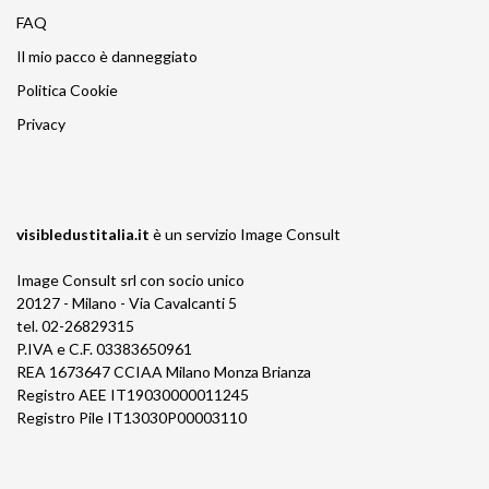
FAQ
Il mio pacco è danneggiato
Politica Cookie
Privacy
visibledustitalia.it
è un servizio
Image Consult
Image Consult srl con socio unico
20127 - Milano - Via Cavalcanti 5
tel. 02-26829315
P.IVA e C.F. 03383650961
REA 1673647 CCIAA Milano Monza Brianza
Registro AEE IT19030000011245
Registro Pile IT13030P00003110