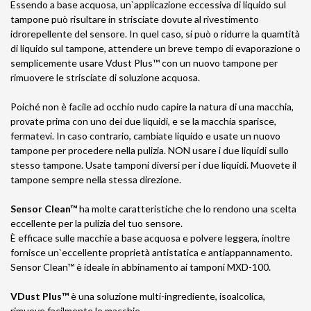
Essendo a base acquosa, un`applicazione eccessiva di liquido sul
tampone può risultare in strisciate dovute al rivestimento
idrorepellente del sensore. In quel caso, si può o ridurre la quamtità
di liquido sul tampone, attendere un breve tempo di evaporazione o
semplicemente usare Vdust Plus™ con un nuovo tampone per
rimuovere le strisciate di soluzione acquosa.
Poiché non è facile ad occhio nudo capire la natura di una macchia,
provate prima con uno dei due liquidi, e se la macchia sparisce,
fermatevi. In caso contrario, cambiate liquido e usate un nuovo
tampone per procedere nella pulizia. NON usare i due liquidi sullo
stesso tampone. Usate tamponi diversi per i due liquidi. Muovete il
tampone sempre nella stessa direzione.
Sensor Clean™
ha molte caratteristiche che lo rendono una scelta
eccellente per la pulizia del tuo sensore.
È efficace sulle macchie a base acquosa e polvere leggera, inoltre
fornisce un`eccellente proprietà antistatica e antiappannamento.
Sensor Clean™ è ideale in abbinamento ai tamponi MXD-100.
VDust Plus™
è una soluzione multi-ingrediente, isoalcolica,
rimuove facilmente le macchie