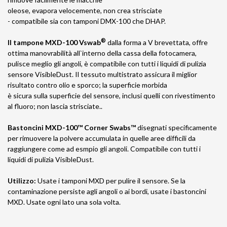
oleose, evapora velocemente, non crea strisciate
- compatibile sia con tamponi DMX-100 che DHAP.
®
Il tampone MXD-100 Vswab
dalla forma a V brevettata, offre
ottima manovrabilità all`interno della cassa della fotocamera,
pulisce meglio gli angoli, è compatibile con tutti i liquidi di pulizia
sensore VisibleDust. Il tessuto multistrato assicura il miglior
risultato contro olio e sporco; la superficie morbida
è sicura sulla superficie del sensore, inclusi quelli con rivestimento
al fluoro; non lascia strisciate..
Bastoncini MXD-100™ Corner Swabs™
disegnati specificamente
per rimuovere la polvere accumulata in quelle aree difficili da
raggiungere come ad esmpio gli angoli. Compatibile con tutti i
liquidi di pulizia VisibleDust.
Utilizzo:
Usate i tamponi MXD per pulire il sensore. Se la
contaminazione persiste agli angoli o ai bordi, usate i bastoncini
MXD. Usate ogni lato una sola volta.