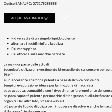
Codice EAN/UPC: 073179288888
ACQUISTA SU ONNIK.IT
Più versatile di un singolo liquido pulente
alternare i liquidi migliora la pulizia
Più vantaggioso
Più efficace sulle macchie ostinate
La maggior parte delle attuali
tecnologie utilizza un rivestimento idrorepellente sul sensore per evi
Plus™
è un`eccellente soluzione pulente a base di alcolica con veloci
tempi di evaporazione, ideale per la rimozione di macchie a
base acquosa, compatibile con il rivestimento idrorepellente del sensor
ha poca capacità pulente per macchie di tipo grasso quali lubrificante 
organici. Dall`altro lato, Smear Away è il
più potente liquido di pulizia per rimuovere e dissolvere anche le macc
dalla superficie del sensore.