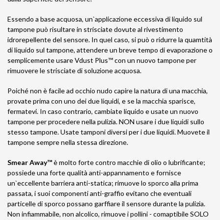
Essendo a base acquosa, un`applicazione eccessiva di liquido sul
tampone può risultare in strisciate dovute al rivestimento
idrorepellente del sensore. In quel caso, si può o ridurre la quamtità
di liquido sul tampone, attendere un breve tempo di evaporazione o
semplicemente usare Vdust Plus™ con un nuovo tampone per
rimuovere le strisciate di soluzione acquosa.
Poiché non è facile ad occhio nudo capire la natura di una macchia,
provate prima con uno dei due liquidi, e se la macchia sparisce,
fermatevi. In caso contrario, cambiate liquido e usate un nuovo
tampone per procedere nella pulizia. NON usare i due liquidi sullo
stesso tampone. Usate tamponi diversi per i due liquidi. Muovete il
tampone sempre nella stessa direzione.
Smear Away™
è molto forte contro macchie di olio o lubrificante;
possiede una forte qualità anti-appannamento e fornisce
un`eccellente barriera anti-statica; rimuove lo sporco alla prima
passata, i suoi componenti anti-graffio evitano che eventuali
particelle di sporco possano garffiare il sensore durante la pulizia.
Non infiammabile, non alcolico, rimuove i pollini - comaptibile SOLO