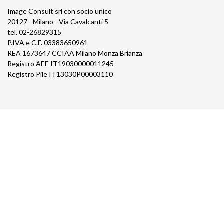
Image Consult srl con socio unico
20127 - Milano - Via Cavalcanti 5
tel. 02-26829315
P.IVA e C.F. 03383650961
REA 1673647 CCIAA Milano Monza Brianza
Registro AEE IT19030000011245
Registro Pile IT13030P00003110