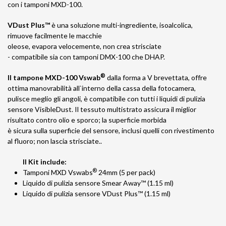
con i tamponi MXD-100.
VDust Plus™
è una soluzione multi-ingrediente, isoalcolica,
rimuove facilmente le macchie
oleose, evapora velocemente, non crea strisciate
- compatibile sia con tamponi DMX-100 che DHAP.
®
Il tampone MXD-100 Vswab
dalla forma a V brevettata, offre
ottima manovrabilità all`interno della cassa della fotocamera,
pulisce meglio gli angoli, è compatibile con tutti i liquidi di pulizia
sensore VisibleDust. Il tessuto multistrato assicura il miglior
risultato contro olio e sporco; la superficie morbida
è sicura sulla superficie del sensore, inclusi quelli con rivestimento
al fluoro; non lascia strisciate..
Il Kit include:
®
Tamponi MXD Vswabs
24mm (5 per pack)
Liquido di pulizia sensore Smear Away™ (1.15 ml)
Liquido di pulizia sensore VDust Plus™ (1.15 ml)