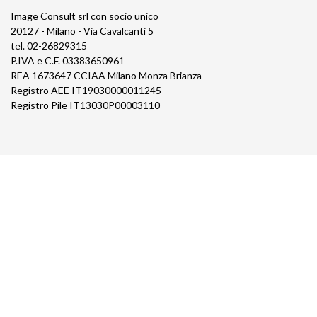
Image Consult srl con socio unico
20127 - Milano - Via Cavalcanti 5
tel. 02-26829315
P.IVA e C.F. 03383650961
REA 1673647 CCIAA Milano Monza Brianza
Registro AEE IT19030000011245
Registro Pile IT13030P00003110