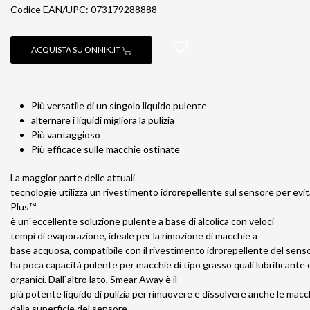
Codice EAN/UPC: 073179288888
ACQUISTA SU ONNIK.IT
Più versatile di un singolo liquido pulente
alternare i liquidi migliora la pulizia
Più vantaggioso
Più efficace sulle macchie ostinate
La maggior parte delle attuali
tecnologie utilizza un rivestimento idrorepellente sul sensore per evi
Plus™
è un`eccellente soluzione pulente a base di alcolica con veloci
tempi di evaporazione, ideale per la rimozione di macchie a
base acquosa, compatibile con il rivestimento idrorepellente del sensor
ha poca capacità pulente per macchie di tipo grasso quali lubrificante 
organici. Dall`altro lato, Smear Away è il
più potente liquido di pulizia per rimuovere e dissolvere anche le macc
dalla superficie del sensore.