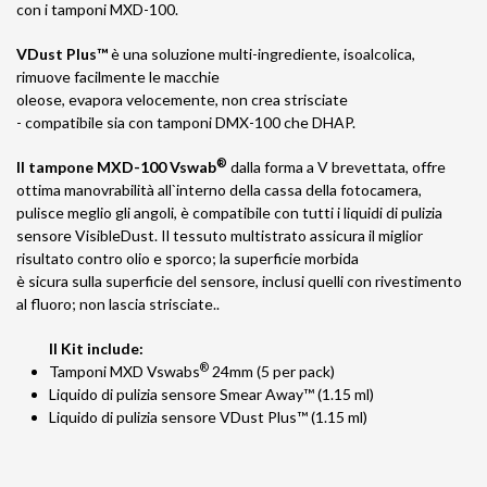
con i tamponi MXD-100.
VDust Plus™
è una soluzione multi-ingrediente, isoalcolica,
rimuove facilmente le macchie
oleose, evapora velocemente, non crea strisciate
- compatibile sia con tamponi DMX-100 che DHAP.
®
Il tampone MXD-100 Vswab
dalla forma a V brevettata, offre
ottima manovrabilità all`interno della cassa della fotocamera,
pulisce meglio gli angoli, è compatibile con tutti i liquidi di pulizia
sensore VisibleDust. Il tessuto multistrato assicura il miglior
risultato contro olio e sporco; la superficie morbida
è sicura sulla superficie del sensore, inclusi quelli con rivestimento
al fluoro; non lascia strisciate..
Il Kit include:
®
Tamponi MXD Vswabs
24mm (5 per pack)
Liquido di pulizia sensore Smear Away™ (1.15 ml)
Liquido di pulizia sensore VDust Plus™ (1.15 ml)