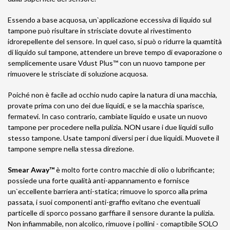
Essendo a base acquosa, un`applicazione eccessiva di liquido sul
tampone può risultare in strisciate dovute al rivestimento
idrorepellente del sensore. In quel caso, si può o ridurre la quamtità
di liquido sul tampone, attendere un breve tempo di evaporazione o
semplicemente usare Vdust Plus™ con un nuovo tampone per
rimuovere le strisciate di soluzione acquosa.
Poiché non è facile ad occhio nudo capire la natura di una macchia,
provate prima con uno dei due liquidi, e se la macchia sparisce,
fermatevi. In caso contrario, cambiate liquido e usate un nuovo
tampone per procedere nella pulizia. NON usare i due liquidi sullo
stesso tampone. Usate tamponi diversi per i due liquidi. Muovete il
tampone sempre nella stessa direzione.
Smear Away™
è molto forte contro macchie di olio o lubrificante;
possiede una forte qualità anti-appannamento e fornisce
un`eccellente barriera anti-statica; rimuove lo sporco alla prima
passata, i suoi componenti anti-graffio evitano che eventuali
particelle di sporco possano garffiare il sensore durante la pulizia.
Non infiammabile, non alcolico, rimuove i pollini - comaptibile SOLO