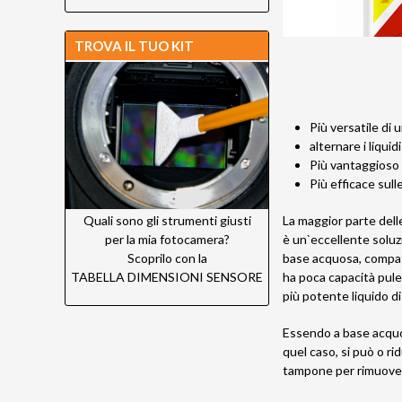
TROVA IL TUO KIT
Più versatile di 
alternare i liquidi
Più vantaggioso
Più efficace sul
La maggior parte dell
Quali sono gli strumenti giusti
è un`eccellente soluzi
per la mia fotocamera?
base acquosa, compati
Scoprilo con la
ha poca capacità pulen
TABELLA DIMENSIONI SENSORE
più potente liquido di
Essendo a base acquos
quel caso, si può o r
tampone per rimuovere