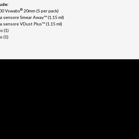
ude:
®
100
Vswabs
20mm (5 per pack)
zia sensore Smear Away™ (1.15 ml)
zia sensore VDust Plus™ (1.15 ml)
o (1)
 (1)