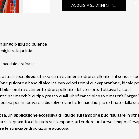
ACQUISTA SU ONNIK.IT
un singolo liquido pulente
 migliora la pulizia
le macchie ostinate
e attuali tecnologie utilizza un rivestimento idrorepellente sul sensore 
one pulente a base di alcolica con veloci tempi di evaporazione, ideale pe
bile con il rivestimento idrorepellente del sensore. Tuttavia l`alcool
te per macchie di tipo grasso quali lubrificante oleoso e materiali organici
 pulizia per rimuovere e dissolvere anche le macchie più ostinate dalla su
a, un`applicazione eccessiva di liquido sul tampone può risultare in stri
idurre la quamtità di liquido sul tampone, attendere un breve tempo di
 le strisciate di soluzione acquosa.