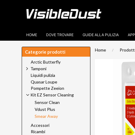
HOME
DOVE TROVARE
GUIDE ALLA PULIZIA
APP
Home
Prodott
Categorie prodotti
Arctic Butterfly
Tamponi
Liquidi pulizia
Quasar Loupe
Pompette Zeeion
Kit EZ Sensor Cleaning
Sensor Clean
Vdust Plus
Smear Away
Accessori
Ricambi