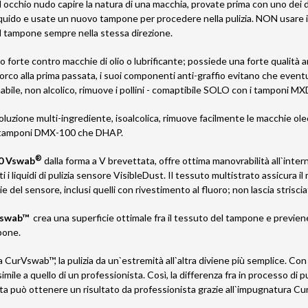
 occhio nudo capire la natura di una macchia, provate prima con uno dei du
iquido e usate un nuovo tampone per procedere nella pulizia. NON usare i 
il tampone sempre nella stessa direzione.
o forte contro macchie di olio o lubrificante; possiede una forte qualità
orco alla prima passata, i suoi componenti anti-graffio evitano che eventu
mabile, non alcolico, rimuove i pollini - comaptibile SOLO con i tamponi M
oluzione multi-ingrediente, isoalcolica, rimuove facilmente le macchie ol
n tamponi DMX-100 che DHAP.
®
0 Vswab
dalla forma a V brevettata, offre ottima manovrabilità all`intern
 i liquidi di pulizia sensore VisibleDust. Il tessuto multistrato assicura il
ie del sensore, inclusi quelli con rivestimento al fluoro; non lascia striscia
rVswab™
crea una superficie ottimale fra il tessuto del tampone e previene
pone.
CurVswab™, la pulizia da un`estremità all`altra diviene più semplice. Con 
imile a quello di un professionista. Così, la differenza fra in processo di
lta può ottenere un risultato da professionista grazie all`impugnatura C