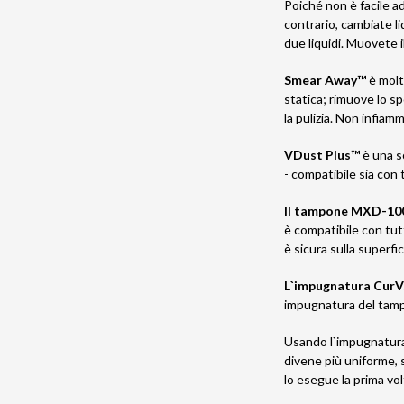
Poiché non è facile ad
contrario, cambiate l
due liquidi. Muovete 
Smear Away™
è molt
statica; rimuove lo sp
la pulizia. Non infiam
VDust Plus™
è una s
- compatibile sia co
Il tampone MXD-10
è compatibile con tutti
è sicura sulla superfic
L`impugnatura Cu
impugnatura del tam
Usando l`impugnatura 
divene più uniforme, s
lo esegue la prima vo