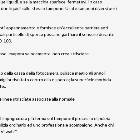
e liquidi, e se la macchia sparisce, fermatevi. In caso
due liquidi sullo stesso tampone. Usate tamponi diversi per i
 anti-appannamento e fornisce un`eccellente barriera anti-
ali particelle di sporco possano garffiare il sensore durante
XD-100.
eose, evapora velocemente, non crea strisciate
o della cassa della fotocamera, pulisce meglio gli angoli,
 miglior risultato contro olio e sporco; la superficie morbida
te..
 linee strisciate associate alla normale
l`impugnatura più ferma sul tampone il processo di pulizia
 pulizia ordinario ed uno professionale scompaiono. Anche chi
urVswab™ .