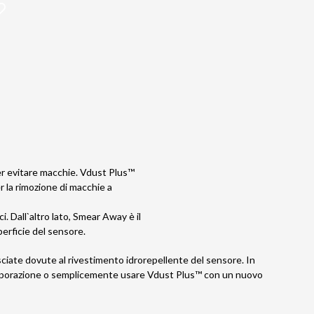
per evitare macchie. Vdust Plus™
r la rimozione di macchie a
. Dall`altro lato, Smear Away è il
perficie del sensore.
sciate dovute al rivestimento idrorepellente del sensore. In
 evaporazione o semplicemente usare Vdust Plus™ con un nuovo