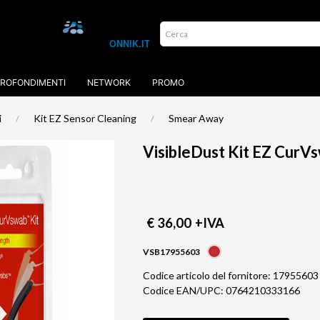
ROFONDIMENTI
NETWORK
PROMO
i
Kit EZ Sensor Cleaning
Smear Away
VisibleDust Kit EZ CurV
€ 36,00
+IVA
VSB17955603
Codice articolo del fornitore: 17955603
Codice EAN/UPC: 0764210333166