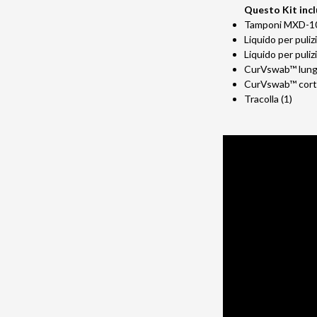
Questo Kit incl
Tamponi MXD-
Liquido per puli
Liquido per puli
CurVswab™ lung
CurVswab™ corto
Tracolla (1)