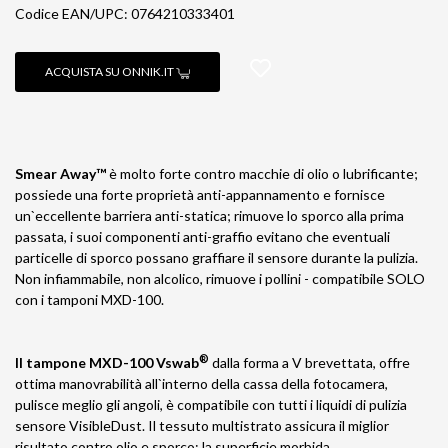
Codice EAN/UPC: 0764210333401
ACQUISTA SU ONNIK.IT
Smear Away™
è molto forte contro macchie di olio o lubrificante;
possiede una forte proprietà anti-appannamento e fornisce
un`eccellente barriera anti-statica; rimuove lo sporco alla prima
passata, i suoi componenti anti-graffio evitano che eventuali
particelle di sporco possano graffiare il sensore durante la pulizia.
Non infiammabile, non alcolico, rimuove i pollini - compatibile SOLO
con i tamponi MXD-100.
®
Il tampone MXD-100 Vswab
dalla forma a V brevettata, offre
ottima manovrabilità all`interno della cassa della fotocamera,
pulisce meglio gli angoli, è compatibile con tutti i liquidi di pulizia
sensore VisibleDust. Il tessuto multistrato assicura il miglior
risultato contro olio e sporco; la superficie morbida