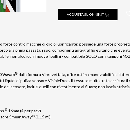
ACQUISTA SU ONNIK.IT
o forte contro macchie di olio o lubrificante; possiede una forte proprie
orco alla prima passata, i suoi componenti anti-graffio evitano che eventu
mabile, non alcolico, rimuove i pollini - compatibile SOLO con i tamponi M
®
0 Vswab
dalla forma a V brevettata, offre ottima manovrabilità all`intern
 i liquidi di pulizia sensore VisibleDust. Il tessuto multistrato assicura il
ie del sensore, inclusi quelli con rivestimento al fluoro; non lascia striscia
®
abs
16mm (4 per pack)
sensore Smear Away™ (1.15 ml)