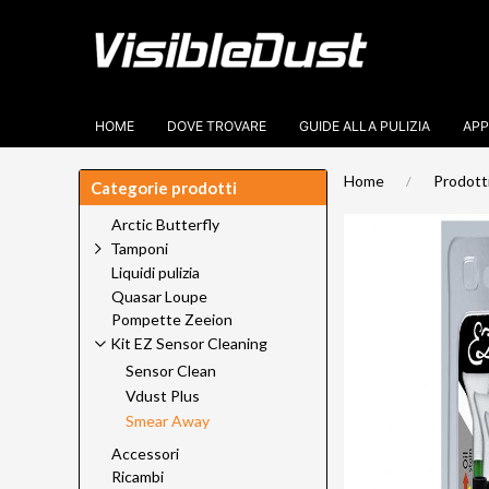
HOME
DOVE TROVARE
GUIDE ALLA PULIZIA
APP
Home
Prodott
Categorie prodotti
Arctic Butterfly
Tamponi
Liquidi pulizia
Quasar Loupe
Pompette Zeeion
Kit EZ Sensor Cleaning
Sensor Clean
Vdust Plus
Smear Away
Accessori
Ricambi