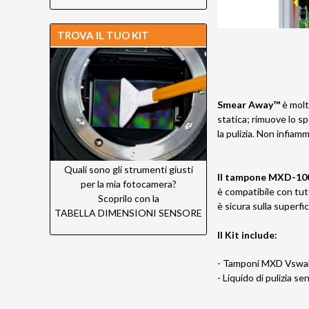
TROVA IL TUO KIT
Smear Away™
è molt
statica; rimuove lo sp
la pulizia. Non infiam
Quali sono gli strumenti giusti
Il tampone MXD-10
per la mia fotocamera?
è compatibile con tutti
Scoprilo con la
è sicura sulla superfic
TABELLA DIMENSIONI SENSORE
Il Kit include:
- Tamponi MXD Vsw
- Liquido di pulizia 