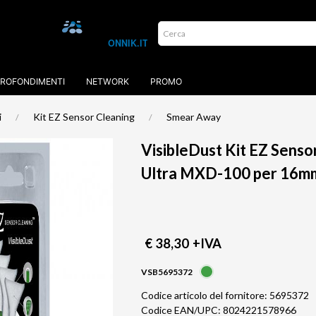
ROFONDIMENTI
NETWORK
PROMO
i
Kit EZ Sensor Cleaning
Smear Away
VisibleDust Kit EZ Sens
Ultra MXD-100 per 16m
€ 38,30
+IVA
VSB5695372
Codice articolo del fornitore: 5695372
Codice EAN/UPC: 8024221578966