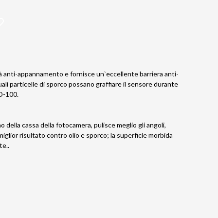
tà anti-appannamento e fornisce un`eccellente barriera anti-
ali particelle di sporco possano graffiare il sensore durante
XD-100.
o della cassa della fotocamera, pulisce meglio gli angoli,
 miglior risultato contro olio e sporco; la superficie morbida
te..