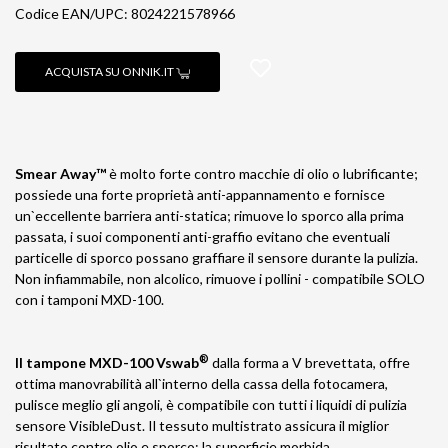
Codice EAN/UPC: 8024221578966
ACQUISTA SU ONNIK.IT
Smear Away™
è molto forte contro macchie di olio o lubrificante;
possiede una forte proprietà anti-appannamento e fornisce
un`eccellente barriera anti-statica; rimuove lo sporco alla prima
passata, i suoi componenti anti-graffio evitano che eventuali
particelle di sporco possano graffiare il sensore durante la pulizia.
Non infiammabile, non alcolico, rimuove i pollini - compatibile SOLO
con i tamponi MXD-100.
®
Il tampone MXD-100 Vswab
dalla forma a V brevettata, offre
ottima manovrabilità all`interno della cassa della fotocamera,
pulisce meglio gli angoli, è compatibile con tutti i liquidi di pulizia
sensore VisibleDust. Il tessuto multistrato assicura il miglior
risultato contro olio e sporco; la superficie morbida