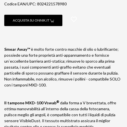
Codice EAN/UPC: 8024221578980
ACQUISTA SU ONNIK.IT
Smear Away™
è molto forte contro macchie di olio o lubrificante;
possiede una forte proprietà anti-appannamento e fornisce
un`eccellente barriera anti-statica; rimuove lo sporco alla prima
passata, i suoi componenti anti-graffio evitano che eventuali
particelle di sporco possano graffiare il sensore durante la pulizia.
Non infiammabile, non alcolico, rimuove i pollini - compatibile SOLO
con i tamponi MXD-100.
®
Il tampone MXD-100 Vswab
dalla forma a V brevettata, offre
ottima manovrabilità all`interno della cassa della fotocamera,
pulisce meglio gli angoli, è compatibile con tutti i liquidi di pulizia
sensore VisibleDust. Il tessuto multistrato assicura il miglior
risultato contro olio e sporco; la superficie morbida