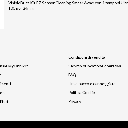
VisibleDust Kit EZ Sensor Cleaning Smear Away con 4 tamponi Ult
100 per 24mm
Condizioni di vendita
nale MyOnnik.it
Servizio di locazione operativa
r
FAQ
imenti
Il mio pacco è danneggiato
are
Politica Cookie
itori
Privacy