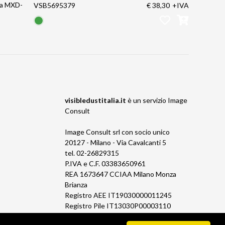
ra MXD-
VSB5695379
€ 38,30
+IVA
visibledustitalia.it
è un servizio
Image
Consult
Image Consult srl con socio unico
20127 - Milano - Via Cavalcanti 5
tel. 02-26829315
P.IVA e C.F. 03383650961
REA 1673647 CCIAA Milano Monza
Brianza
Registro AEE IT19030000011245
Registro Pile IT13030P00003110