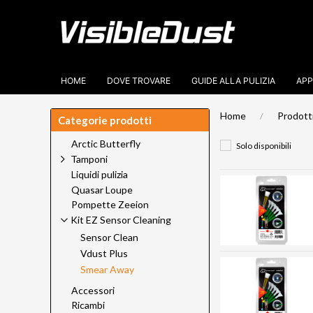
HOME
DOVE TROVARE
GUIDE ALLA PULIZIA
APP
Home
Prodott
Categorie prodotti
Arctic Butterfly
Solo disponibili
Tamponi
Liquidi pulizia
Quasar Loupe
Pompette Zeeion
Kit EZ Sensor Cleaning
Sensor Clean
Vdust Plus
Smear Away
Accessori
Ricambi