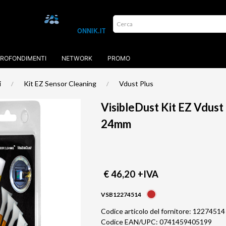
ROFONDIMENTI
NETWORK
PROMO
i
Kit EZ Sensor Cleaning
Vdust Plus
VisibleDust Kit EZ Vdust
24mm
€ 46,20
+IVA
VSB12274514
Codice articolo del fornitore: 12274514
Codice EAN/UPC: 0741459405199