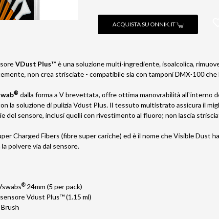
ACQUISTA SU ONNIK.IT
ensore
VDust Plus™
è una soluzione multi-ingrediente, isoalcolica, rimuov
cemente, non crea strisciate - compatibile sia con tamponi DMX-100 ch
®
swab
dalla forma a V brevettata, offre ottima manovrabilità all`interno de
 la soluzione di pulizia Vdust Plus. Il tessuto multistrato assicura il migl
ie del sensore, inclusi quelli con rivestimento al fluoro; non lascia striscia
per Charged Fibers (fibre super cariche) ed è il nome che Visible Dust ha 
a la polvere via dal sensore.
®
Vswabs
24mm (5 per pack)
a sensore Vdust Plus™ (1.15 ml)
 Brush