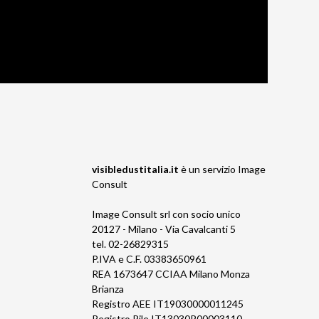
visibledustitalia.it
è un servizio
Image
Consult
Image Consult srl con socio unico
20127 - Milano - Via Cavalcanti 5
tel. 02-26829315
P.IVA e C.F. 03383650961
REA 1673647 CCIAA Milano Monza
Brianza
Registro AEE IT19030000011245
Registro Pile IT13030P00003110