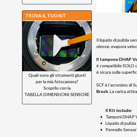
TROVA IL TUO KIT
Il liquido di pulizia s
oleose, evapora velo
Il tampone DHAP V
è compatibile SOLO con
è sicura sulla superfic
Quali sono gli strumenti giusti
per la mia fotocamera?
SCF è l`acronimo di Su
Scoprilo con la
Brush
. La carica attir
TABELLA DIMENSIONI SENSORE
Il Kit include:
Tamponi DHAP 
Liquido di pulizi
Pennello Sensor