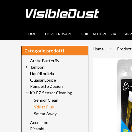
HOME
DOVE TROVARE
GUIDE ALLA PULIZIA
APP
Home
Prodott
Categorie prodotti
Arctic Butterfly
Tamponi
Liquidi pulizia
Quasar Loupe
Pompette Zeeion
Kit EZ Sensor Cleaning
Sensor Clean
Vdust Plus
Smear Away
Accessori
Ricambi