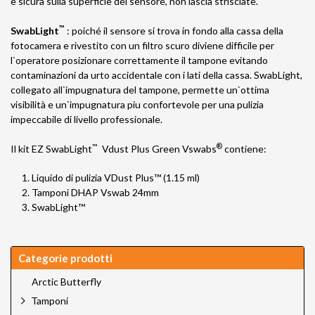
è sicura sulla superficie del sensore, non lascia strisciate.
™
SwabLight
: poiché il sensore si trova in fondo alla cassa della
fotocamera e rivestito con un filtro scuro diviene difficile per
l`operatore posizionare correttamente il tampone evitando
contaminazioni da urto accidentale con i lati della cassa. SwabLight,
collegato all`impugnatura del tampone, permette un`ottima
visibilità e un`impugnatura piu confortevole per una pulizia
impeccabile di livello professionale.
™
®
Il kit EZ SwabLight
Vdust Plus Green Vswabs
contiene:
Liquido di pulizia VDust Plus™ (1.15 ml)
Tamponi DHAP Vswab 24mm
SwabLight™
Categorie prodotti
Arctic Butterfly
Tamponi