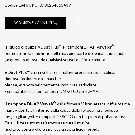
Codice EAN/UPC: 0700254853437
ACQUISTA SU ONNIK.IT
™
®
Il liquido di pulizia VDust Plus
e i tamponi DHAP Vswabs
permettono la rimozione della maggior parte delle macchie umide
(acquose o oleose) da qualsiasi sensore di fotocamera.
VDust Plus™
è una soluzione multi-ingrediente, isoalcolica,
rimuove facilmente le macchie
oleose, evapora velocemente, non crea strisciate
- compatibile sia con tamponi DMX-100 che DHAP.
®
Il tampone DHAP Vswab
dalla forma a V brevettata, offre ottima
manovrabilità all`interno della cassa della fotocamera, pulisce
meglio gli angoli, è compatibile SOLO con il liquido di pulizia Vdust
™
Plus
. Il tessuto multistrato assicura il miglior
risultato contro olio e sporco; la superficie morbida