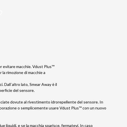
per evitare macchie. Vdust Plus™
r la rimozione di macchie a
. Dall`altro lato, Smear Away è il
perficie del sensore.
sciate dovute al rivestimento idrorepellente del sensore. In
 evaporazione o semplicemente usare Vdust Plus™ con un nuovo
e liquidi, e se la macchia sparisce, fermatevi. In caso