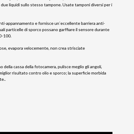
due liquidi sullo stesso tampone. Usate tamponi diversi per i
 anti-appannamento e fornisce un`eccellente barriera anti-
ali particelle di sporco possano garffiare il sensore durante
XD-100.
eose, evapora velocemente, non crea strisciate
o della cassa della fotocamera, pulisce meglio gli angoli,
 miglior risultato contro olio e sporco; la superficie morbida
te..