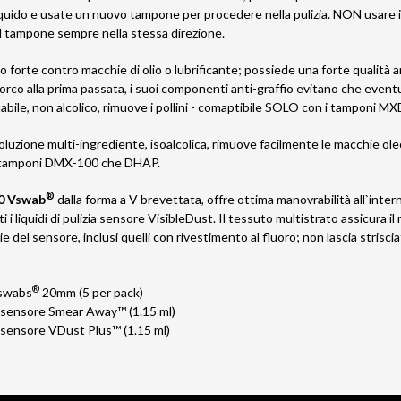
iquido e usate un nuovo tampone per procedere nella pulizia. NON usare i 
il tampone sempre nella stessa direzione.
o forte contro macchie di olio o lubrificante; possiede una forte qualità
orco alla prima passata, i suoi componenti anti-graffio evitano che eventu
mabile, non alcolico, rimuove i pollini - comaptibile SOLO con i tamponi M
oluzione multi-ingrediente, isoalcolica, rimuove facilmente le macchie ol
n tamponi DMX-100 che DHAP.
®
0 Vswab
dalla forma a V brevettata, offre ottima manovrabilità all`intern
 i liquidi di pulizia sensore VisibleDust. Il tessuto multistrato assicura il
ie del sensore, inclusi quelli con rivestimento al fluoro; non lascia striscia
®
swabs
20mm (5 per pack)
ia sensore Smear Away™ (1.15 ml)
ia sensore VDust Plus™ (1.15 ml)