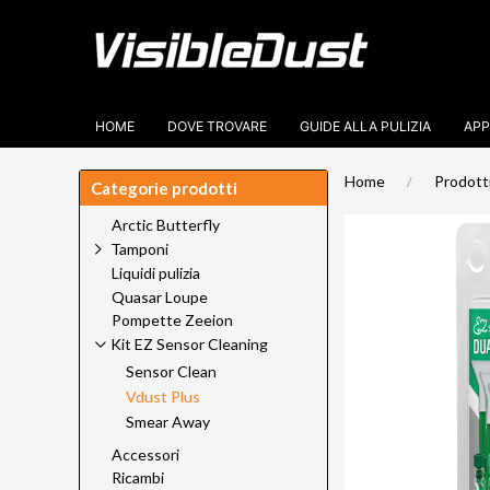
HOME
DOVE TROVARE
GUIDE ALLA PULIZIA
APP
Home
Prodott
Categorie prodotti
Arctic Butterfly
Tamponi
Liquidi pulizia
Quasar Loupe
Pompette Zeeion
Kit EZ Sensor Cleaning
Sensor Clean
Vdust Plus
Smear Away
Accessori
Ricambi