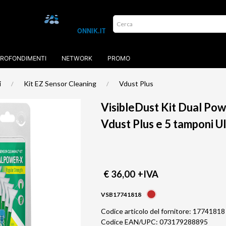
ROFONDIMENTI
NETWORK
PROMO
i
Kit EZ Sensor Cleaning
Vdust Plus
VisibleDust Kit Dual Po
Vdust Plus e 5 tamponi 
€ 36,00
+IVA
VSB17741818
Codice articolo del fornitore: 17741818
Codice EAN/UPC: 073179288895