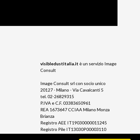
visibledustitalia.it
è un servizio
Image
Consult
Image Consult srl con socio unico
20127 - Milano - Via Cavalcanti 5
tel. 02-26829315
P.IVA e C.F. 03383650961
REA 1673647 CCIAA Milano Monza
Brianza
Registro AEE IT19030000011245
Registro Pile IT13030P00003110