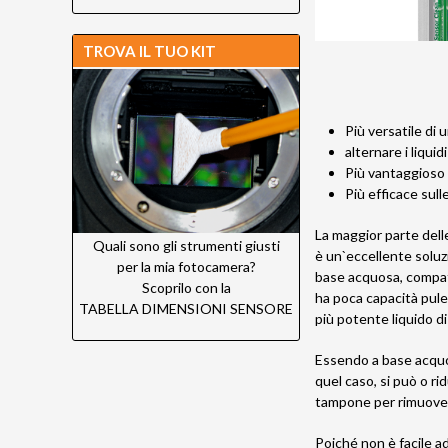
TROVA IL TUO KIT
Più versatile di 
alternare i liquidi
Più vantaggioso
Più efficace sul
La maggior parte dell
Quali sono gli strumenti giusti
è un`eccellente soluzi
per la mia fotocamera?
base acquosa, compati
Scoprilo con la
ha poca capacità pulen
TABELLA DIMENSIONI SENSORE
più potente liquido di
Essendo a base acquos
quel caso, si può o r
tampone per rimuovere
Poiché non è facile ad