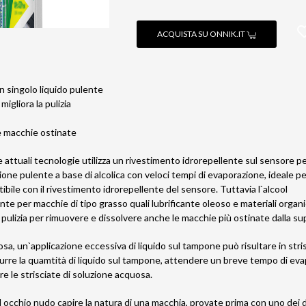
ACQUISTA SU ONNIK.IT
un singolo liquido pulente
 migliora la pulizia
le macchie ostinate
e attuali tecnologie utilizza un rivestimento idrorepellente sul sensore 
one pulente a base di alcolica con veloci tempi di evaporazione, ideale pe
bile con il rivestimento idrorepellente del sensore. Tuttavia l`alcool
te per macchie di tipo grasso quali lubrificante oleoso e materiali organici
 pulizia per rimuovere e dissolvere anche le macchie più ostinate dalla su
a, un`applicazione eccessiva di liquido sul tampone può risultare in stri
idurre la quamtità di liquido sul tampone, attendere un breve tempo di
 le strisciate di soluzione acquosa.
 occhio nudo capire la natura di una macchia, provate prima con uno dei du