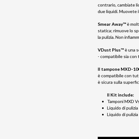
contrario, cambiate l
due liquidi. Muovete 
Smear Away™
è molt
statica; rimuove lo sp
la pulizia. Non infiam
VDust Plus™
è una s
- compatibile sia co
Il tampone MXD-10
è compatibile con tutti
è sicura sulla superfic
Il Kit include:
Tamponi MXD V
Liquido di puliz
Liquido di puliz