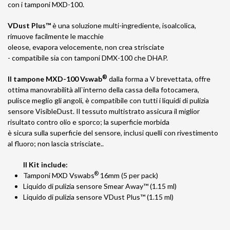
con i tamponi MXD-100.
VDust Plus™
è una soluzione multi-ingrediente, isoalcolica,
rimuove facilmente le macchie
oleose, evapora velocemente, non crea strisciate
- compatibile sia con tamponi DMX-100 che DHAP.
®
Il tampone MXD-100 Vswab
dalla forma a V brevettata, offre
ottima manovrabilità all`interno della cassa della fotocamera,
pulisce meglio gli angoli, è compatibile con tutti i liquidi di pulizia
sensore VisibleDust. Il tessuto multistrato assicura il miglior
risultato contro olio e sporco; la superficie morbida
è sicura sulla superficie del sensore, inclusi quelli con rivestimento
al fluoro; non lascia strisciate..
Il Kit include:
®
Tamponi MXD Vswabs
16mm (5 per pack)
Liquido di pulizia sensore Smear Away™ (1.15 ml)
Liquido di pulizia sensore VDust Plus™ (1.15 ml)