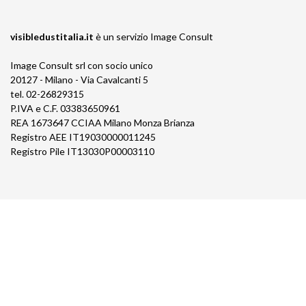
visibledustitalia.it
è un servizio
Image Consult
Image Consult srl con socio unico
20127 - Milano - Via Cavalcanti 5
tel. 02-26829315
P.IVA e C.F. 03383650961
REA 1673647 CCIAA Milano Monza Brianza
Registro AEE IT19030000011245
Registro Pile IT13030P00003110