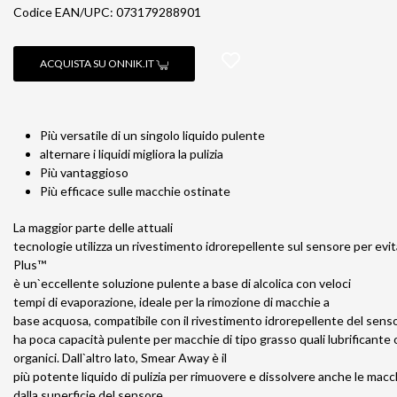
Codice EAN/UPC: 073179288901
ACQUISTA SU ONNIK.IT
Più versatile di un singolo liquido pulente
alternare i liquidi migliora la pulizia
Più vantaggioso
Più efficace sulle macchie ostinate
La maggior parte delle attuali
tecnologie utilizza un rivestimento idrorepellente sul sensore per evi
Plus™
è un`eccellente soluzione pulente a base di alcolica con veloci
tempi di evaporazione, ideale per la rimozione di macchie a
base acquosa, compatibile con il rivestimento idrorepellente del sensor
ha poca capacità pulente per macchie di tipo grasso quali lubrificante 
organici. Dall`altro lato, Smear Away è il
più potente liquido di pulizia per rimuovere e dissolvere anche le macc
dalla superficie del sensore.