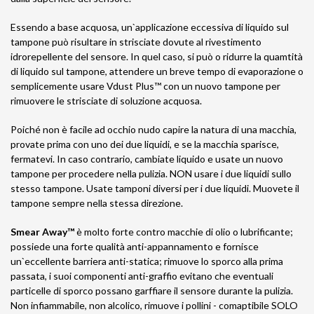
Essendo a base acquosa, un`applicazione eccessiva di liquido sul
tampone può risultare in strisciate dovute al rivestimento
idrorepellente del sensore. In quel caso, si può o ridurre la quamtità
di liquido sul tampone, attendere un breve tempo di evaporazione o
semplicemente usare Vdust Plus™ con un nuovo tampone per
rimuovere le strisciate di soluzione acquosa.
Poiché non è facile ad occhio nudo capire la natura di una macchia,
provate prima con uno dei due liquidi, e se la macchia sparisce,
fermatevi. In caso contrario, cambiate liquido e usate un nuovo
tampone per procedere nella pulizia. NON usare i due liquidi sullo
stesso tampone. Usate tamponi diversi per i due liquidi. Muovete il
tampone sempre nella stessa direzione.
Smear Away™
è molto forte contro macchie di olio o lubrificante;
possiede una forte qualità anti-appannamento e fornisce
un`eccellente barriera anti-statica; rimuove lo sporco alla prima
passata, i suoi componenti anti-graffio evitano che eventuali
particelle di sporco possano garffiare il sensore durante la pulizia.
Non infiammabile, non alcolico, rimuove i pollini - comaptibile SOLO