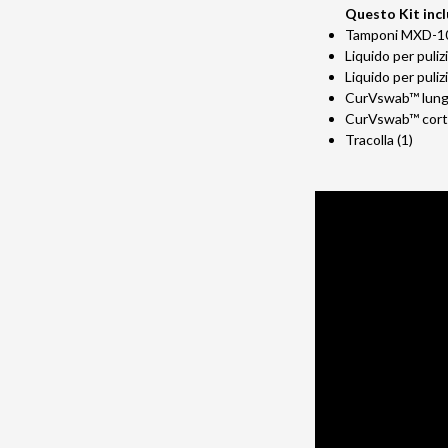
Questo Kit incl
Tamponi MXD-
Liquido per puli
Liquido per puli
CurVswab™ lung
CurVswab™ corto
Tracolla (1)