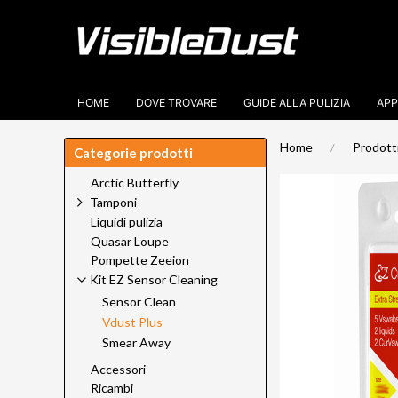
HOME
DOVE TROVARE
GUIDE ALLA PULIZIA
APP
Home
Prodott
Categorie prodotti
Arctic Butterfly
Tamponi
Liquidi pulizia
Quasar Loupe
Pompette Zeeion
Kit EZ Sensor Cleaning
Sensor Clean
Vdust Plus
Smear Away
Accessori
Ricambi