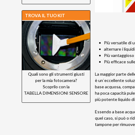
TROVA IL TUO KIT
Più versatile di 
alternare i liquidi
Più vantaggioso
Più efficace sul
La maggior parte dell
Quali sono gli strumenti giusti
è un`eccellente soluzi
per la mia fotocamera?
base acquosa, compati
Scoprilo con la
ha poca capacità pulen
TABELLA DIMENSIONI SENSORE
più potente liquido di
Essendo a base acquos
quel caso, si può o r
tampone per rimuovere