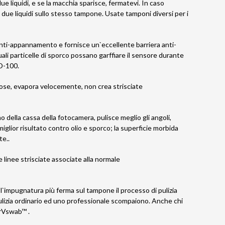
e liquidi, e se la macchia sparisce, fermatevi. In caso
due liquidi sullo stesso tampone. Usate tamponi diversi per i
 anti-appannamento e fornisce un`eccellente barriera anti-
ali particelle di sporco possano garffiare il sensore durante
XD-100.
eose, evapora velocemente, non crea strisciate
o della cassa della fotocamera, pulisce meglio gli angoli,
 miglior risultato contro olio e sporco; la superficie morbida
te..
 linee strisciate associate alla normale
l`impugnatura più ferma sul tampone il processo di pulizia
 pulizia ordinario ed uno professionale scompaiono. Anche chi
urVswab™ .