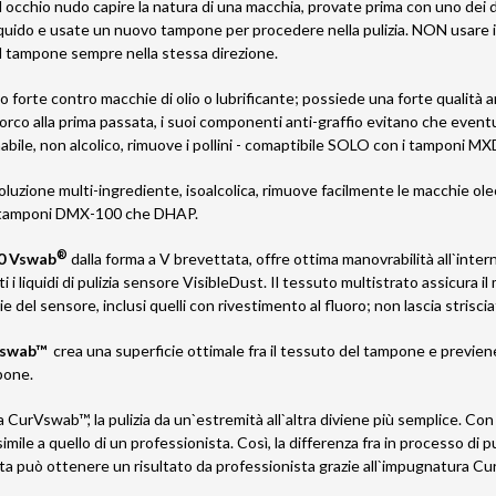
 occhio nudo capire la natura di una macchia, provate prima con uno dei du
iquido e usate un nuovo tampone per procedere nella pulizia. NON usare i 
il tampone sempre nella stessa direzione.
o forte contro macchie di olio o lubrificante; possiede una forte qualità
orco alla prima passata, i suoi componenti anti-graffio evitano che eventu
mabile, non alcolico, rimuove i pollini - comaptibile SOLO con i tamponi M
oluzione multi-ingrediente, isoalcolica, rimuove facilmente le macchie ol
n tamponi DMX-100 che DHAP.
®
0 Vswab
dalla forma a V brevettata, offre ottima manovrabilità all`intern
 i liquidi di pulizia sensore VisibleDust. Il tessuto multistrato assicura il
ie del sensore, inclusi quelli con rivestimento al fluoro; non lascia striscia
rVswab™
crea una superficie ottimale fra il tessuto del tampone e previene
pone.
CurVswab™, la pulizia da un`estremità all`altra diviene più semplice. Con 
imile a quello di un professionista. Così, la differenza fra in processo di
lta può ottenere un risultato da professionista grazie all`impugnatura C