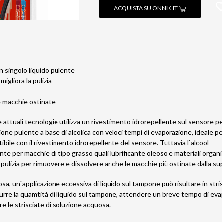
ACQUISTA SU ONNIK.IT
un singolo liquido pulente
 migliora la pulizia
le macchie ostinate
e attuali tecnologie utilizza un rivestimento idrorepellente sul sensore 
one pulente a base di alcolica con veloci tempi di evaporazione, ideale pe
bile con il rivestimento idrorepellente del sensore. Tuttavia l`alcool
te per macchie di tipo grasso quali lubrificante oleoso e materiali organici
 pulizia per rimuovere e dissolvere anche le macchie più ostinate dalla su
a, un`applicazione eccessiva di liquido sul tampone può risultare in stri
idurre la quamtità di liquido sul tampone, attendere un breve tempo di
 le strisciate di soluzione acquosa.