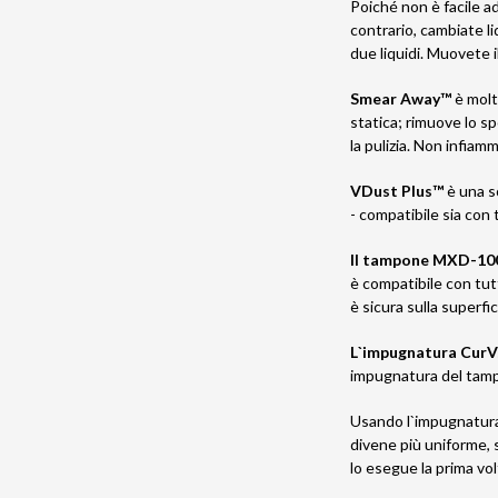
Poiché non è facile ad
contrario, cambiate l
due liquidi. Muovete 
Smear Away™
è molt
statica; rimuove lo sp
la pulizia. Non infiam
VDust Plus™
è una s
- compatibile sia co
Il tampone MXD-10
è compatibile con tutti
è sicura sulla superfic
L`impugnatura Cu
impugnatura del tam
Usando l`impugnatura 
divene più uniforme, s
lo esegue la prima vo