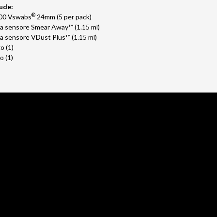
ude:
®
100
Vswabs
24mm (5 per pack)
zia sensore Smear Away™ (1.15 ml)
zia sensore VDust Plus™ (1.15 ml)
o (1)
 (1)