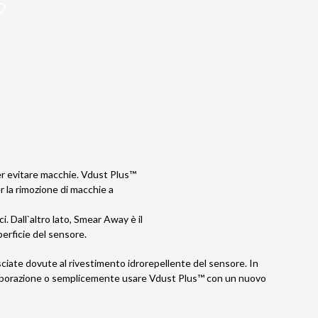
per evitare macchie. Vdust Plus™
r la rimozione di macchie a
. Dall`altro lato, Smear Away è il
perficie del sensore.
sciate dovute al rivestimento idrorepellente del sensore. In
 evaporazione o semplicemente usare Vdust Plus™ con un nuovo