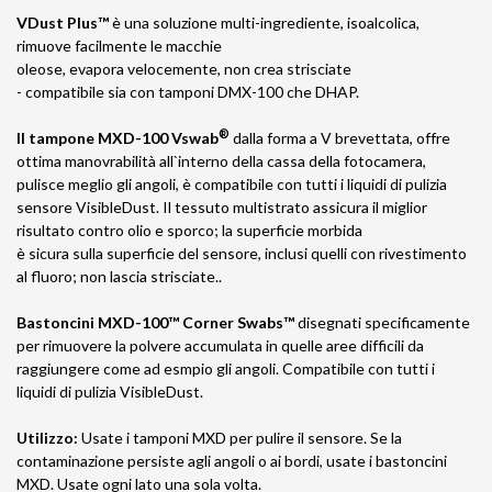
VDust Plus™
è una soluzione multi-ingrediente, isoalcolica,
rimuove facilmente le macchie
oleose, evapora velocemente, non crea strisciate
- compatibile sia con tamponi DMX-100 che DHAP.
®
Il tampone MXD-100 Vswab
dalla forma a V brevettata, offre
ottima manovrabilità all`interno della cassa della fotocamera,
pulisce meglio gli angoli, è compatibile con tutti i liquidi di pulizia
sensore VisibleDust. Il tessuto multistrato assicura il miglior
risultato contro olio e sporco; la superficie morbida
è sicura sulla superficie del sensore, inclusi quelli con rivestimento
al fluoro; non lascia strisciate..
Bastoncini MXD-100™ Corner Swabs™
disegnati specificamente
per rimuovere la polvere accumulata in quelle aree difficili da
raggiungere come ad esmpio gli angoli. Compatibile con tutti i
liquidi di pulizia VisibleDust.
Utilizzo:
Usate i tamponi MXD per pulire il sensore. Se la
contaminazione persiste agli angoli o ai bordi, usate i bastoncini
MXD. Usate ogni lato una sola volta.