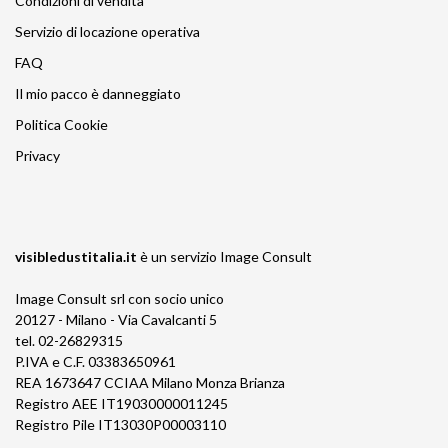
Condizioni di vendita
Servizio di locazione operativa
FAQ
Il mio pacco è danneggiato
Politica Cookie
Privacy
visibledustitalia.it
è un servizio
Image Consult
Image Consult srl con socio unico
20127 - Milano - Via Cavalcanti 5
tel. 02-26829315
P.IVA e C.F. 03383650961
REA 1673647 CCIAA Milano Monza Brianza
Registro AEE IT19030000011245
Registro Pile IT13030P00003110