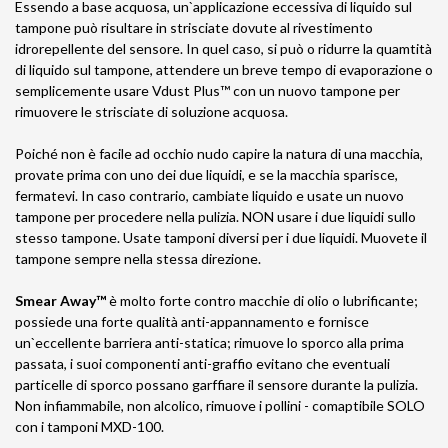
Essendo a base acquosa, un`applicazione eccessiva di liquido sul
tampone può risultare in strisciate dovute al rivestimento
idrorepellente del sensore. In quel caso, si può o ridurre la quamtità
di liquido sul tampone, attendere un breve tempo di evaporazione o
semplicemente usare Vdust Plus™ con un nuovo tampone per
rimuovere le strisciate di soluzione acquosa.
Poiché non è facile ad occhio nudo capire la natura di una macchia,
provate prima con uno dei due liquidi, e se la macchia sparisce,
fermatevi. In caso contrario, cambiate liquido e usate un nuovo
tampone per procedere nella pulizia. NON usare i due liquidi sullo
stesso tampone. Usate tamponi diversi per i due liquidi. Muovete il
tampone sempre nella stessa direzione.
Smear Away™
è molto forte contro macchie di olio o lubrificante;
possiede una forte qualità anti-appannamento e fornisce
un`eccellente barriera anti-statica; rimuove lo sporco alla prima
passata, i suoi componenti anti-graffio evitano che eventuali
particelle di sporco possano garffiare il sensore durante la pulizia.
Non infiammabile, non alcolico, rimuove i pollini - comaptibile SOLO
con i tamponi MXD-100.