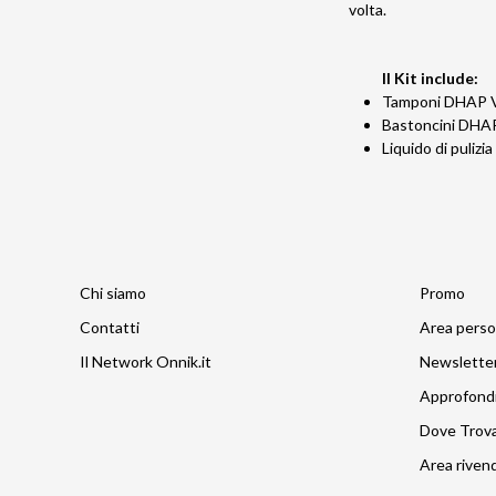
volta.
Il Kit include:
Tamponi DHAP 
Bastoncini DHA
Liquido di puliz
Chi siamo
Promo
Contatti
Area perso
Il Network Onnik.it
Newslette
Approfond
Dove Trov
Area rivend