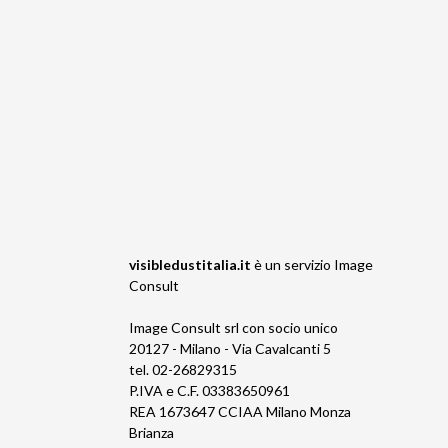
visibledustitalia.it
è un servizio
Image
Consult
Image Consult srl con socio unico
20127 - Milano - Via Cavalcanti 5
tel. 02-26829315
P.IVA e C.F. 03383650961
REA 1673647 CCIAA Milano Monza
Brianza