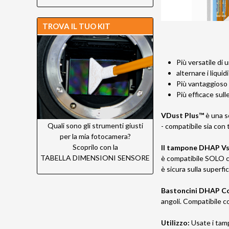
TROVA IL TUO KIT
Più versatile di 
alternare i liquidi
Più vantaggioso
Più efficace sul
VDust Plus™
è una s
Quali sono gli strumenti giusti
- compatibile sia co
per la mia fotocamera?
Scoprilo con la
Il tampone DHAP V
TABELLA DIMENSIONI SENSORE
è compatibile SOLO con
è sicura sulla superfic
Bastoncini DHAP C
angoli. Compatibile con
Utilizzo:
Usate i tamp