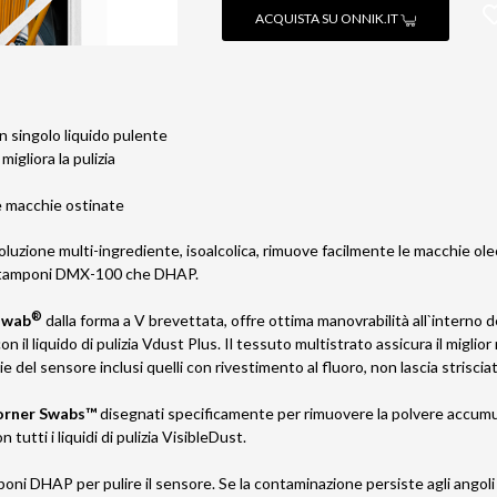
ACQUISTA SU ONNIK.IT
un singolo liquido pulente
 migliora la pulizia
le macchie ostinate
oluzione multi-ingrediente, isoalcolica, rimuove facilmente le macchie ol
n tamponi DMX-100 che DHAP.
®
swab
dalla forma a V brevettata, offre ottima manovrabilità all`interno de
 il liquido di pulizia Vdust Plus. Il tessuto multistrato assicura il miglior
ie del sensore inclusi quelli con rivestimento al fluoro, non lascia striscia
orner Swabs™
disegnati specificamente per rimuovere la polvere accumula
 tutti i liquidi di pulizia VisibleDust.
oni DHAP per pulire il sensore. Se la contaminazione persiste agli angoli 