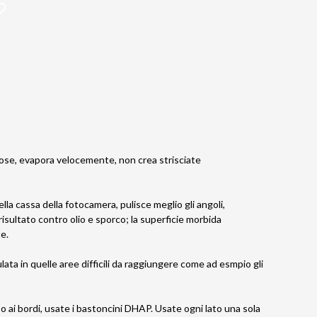
eose, evapora velocemente, non crea strisciate
lla cassa della fotocamera, pulisce meglio gli angoli,
 risultato contro olio e sporco; la superficie morbida
te.
ta in quelle aree difficili da raggiungere come ad esmpio gli
o ai bordi, usate i bastoncini DHAP. Usate ogni lato una sola