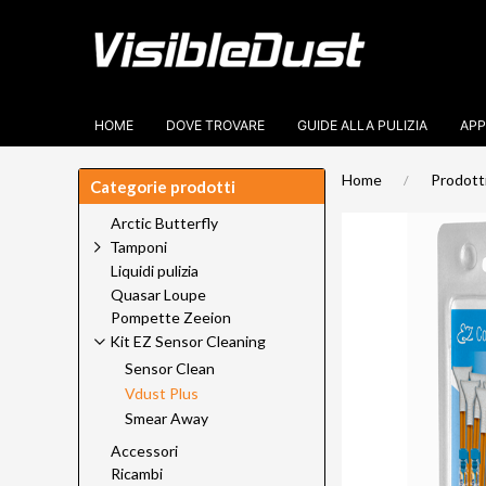
HOME
DOVE TROVARE
GUIDE ALLA PULIZIA
APP
Home
Prodott
Categorie prodotti
Arctic Butterfly
Tamponi
Liquidi pulizia
Quasar Loupe
Pompette Zeeion
Kit EZ Sensor Cleaning
Sensor Clean
Vdust Plus
Smear Away
Accessori
Ricambi