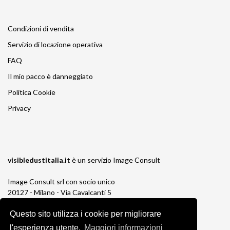
Condizioni di vendita
Servizio di locazione operativa
FAQ
Il mio pacco è danneggiato
Politica Cookie
Privacy
visibledustitalia.it
è un servizio
Image Consult
Image Consult srl con socio unico
20127 - Milano - Via Cavalcanti 5
tel. 02-26829315
Questo sito utilizza i cookie per migliorare
P.IVA e C.F. 03383650961
REA 1673647 CCIAA Milano Monza Brianza
l'esperienza utente.
Maggiori informazioni