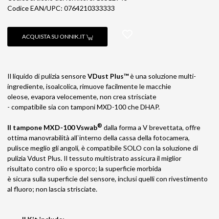
Codice EAN/UPC: 0764210333333
ACQUISTA SU ONNIK.IT
Il liquido di pulizia sensore
VDust Plus™
è una soluzione multi-
ingrediente, isoalcolica, rimuove facilmente le macchie
oleose, evapora velocemente, non crea strisciate
- compatibile sia con tamponi MXD-100 che DHAP.
®
Il tampone MXD-100 Vswab
dalla forma a V brevettata, offre
ottima manovrabilità all`interno della cassa della fotocamera,
pulisce meglio gli angoli, è compatibile SOLO con la soluzione di
pulizia Vdust Plus. Il tessuto multistrato assicura il miglior
risultato contro olio e sporco; la superficie morbida
è sicura sulla superficie del sensore, inclusi quelli con rivestimento
al fluoro; non lascia strisciate.