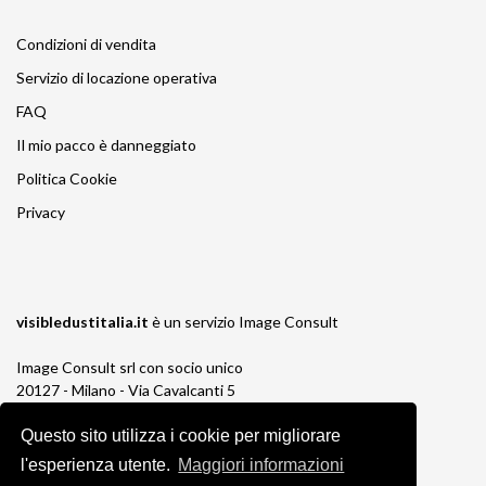
Condizioni di vendita
Servizio di locazione operativa
FAQ
Il mio pacco è danneggiato
Politica Cookie
Privacy
visibledustitalia.it
è un servizio
Image Consult
Image Consult srl con socio unico
20127 - Milano - Via Cavalcanti 5
tel. 02-26829315
Questo sito utilizza i cookie per migliorare
P.IVA e C.F. 03383650961
REA 1673647 CCIAA Milano Monza Brianza
l'esperienza utente.
Maggiori informazioni
Registro AEE IT19030000011245