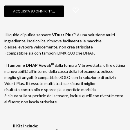
ACQUISTA SU ONNIK.IT
Il liquido di pulizia sensore
VDust Plus™
è una soluzione multi-
ingrediente, isoalcolica, rimuove facilmente le macchie
oleose, evapora velocemente, non crea strisciate
- compatibile sia con tamponi DMX-100 che DHAP.
®
Il tampone DHAP Vswab
dalla forma a V brevettata, offre ottima
manovrabilità all`interno della cassa della fotocamera, pulisce
meglio gli angoli, è compatibile SOLO con la soluzione di pulizia
Vdust Plus. Il tessuto multistrato assicura il miglior
risultato contro olio e sporco; la superficie morbida
è sicura sulla superficie del sensore, inclusi quelli con rivestimento
al fluoro; non lascia strisciate.
Il Kit include: