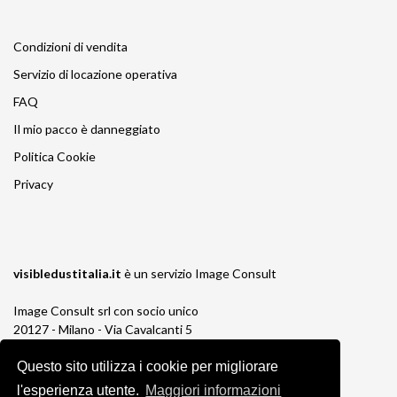
Condizioni di vendita
Servizio di locazione operativa
FAQ
Il mio pacco è danneggiato
Politica Cookie
Privacy
visibledustitalia.it
è un servizio
Image Consult
Image Consult srl con socio unico
20127 - Milano - Via Cavalcanti 5
tel. 02-26829315
Questo sito utilizza i cookie per migliorare
P.IVA e C.F. 03383650961
REA 1673647 CCIAA Milano Monza Brianza
l'esperienza utente.
Maggiori informazioni