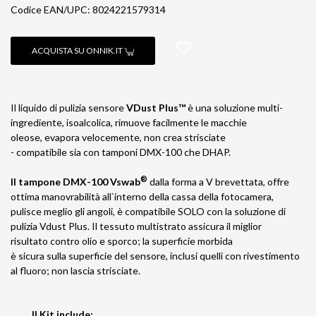
Codice EAN/UPC: 8024221579314
ACQUISTA SU ONNIK.IT
Il liquido di pulizia sensore
VDust Plus™
è una soluzione multi-
ingrediente, isoalcolica, rimuove facilmente le macchie
oleose, evapora velocemente, non crea strisciate
- compatibile sia con tamponi DMX-100 che DHAP.
®
Il tampone DMX-100 Vswab
dalla forma a V brevettata, offre
ottima manovrabilità all`interno della cassa della fotocamera,
pulisce meglio gli angoli, è compatibile SOLO con la soluzione di
pulizia Vdust Plus. Il tessuto multistrato assicura il miglior
risultato contro olio e sporco; la superficie morbida
è sicura sulla superficie del sensore, inclusi quelli con rivestimento
al fluoro; non lascia strisciate.
Il Kit include: