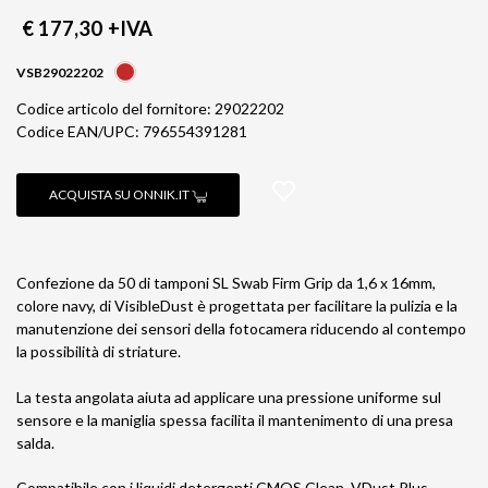
€ 177,30
+IVA
VSB29022202
Codice articolo del fornitore: 29022202
Codice EAN/UPC: 796554391281
ACQUISTA SU ONNIK.IT
Confezione da 50 di tamponi SL Swab Firm Grip da 1,6 x 16mm,
colore navy, di VisibleDust è progettata per facilitare la pulizia e la
manutenzione dei sensori della fotocamera riducendo al contempo
la possibilità di striature.
La testa angolata aiuta ad applicare una pressione uniforme sul
sensore e la maniglia spessa facilita il mantenimento di una presa
salda.
Compatibile con i liquidi detergenti CMOS Clean, VDust Plus,