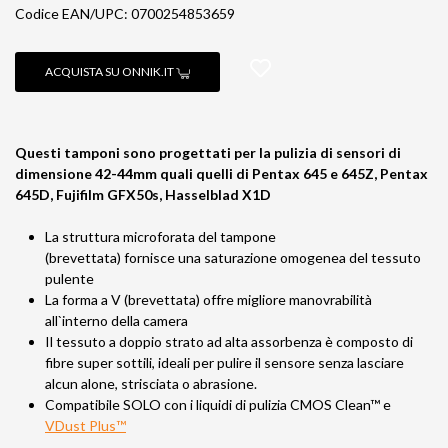
Codice EAN/UPC: 0700254853659
ACQUISTA SU ONNIK.IT
Questi tamponi sono progettati per la pulizia di sensori di
dimensione 42-44mm quali quelli di Pentax 645 e 645Z, Pentax
645D, Fujifilm GFX50s, Hasselblad X1D
La struttura microforata del tampone
(brevettata) fornisce una saturazione omogenea del tessuto
pulente
La forma a V (brevettata) offre migliore manovrabilità
all`interno della camera
Il tessuto a doppio strato ad alta assorbenza è composto di
fibre super sottili, ideali per pulire il sensore senza lasciare
alcun alone, strisciata o abrasione.
Compatibile SOLO con i liquidi di pulizia CMOS Clean™ e
VDust Plus™