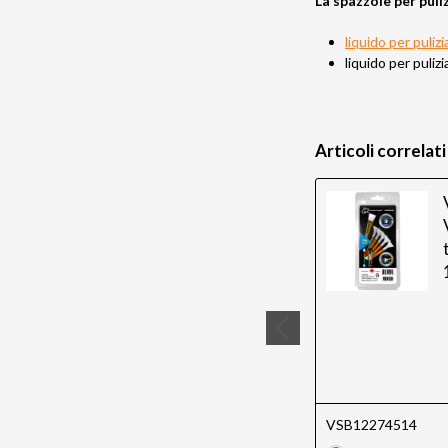
La spazzole per pul
liquido per puli
liquido per pul
Articoli correlati
VSB12274514