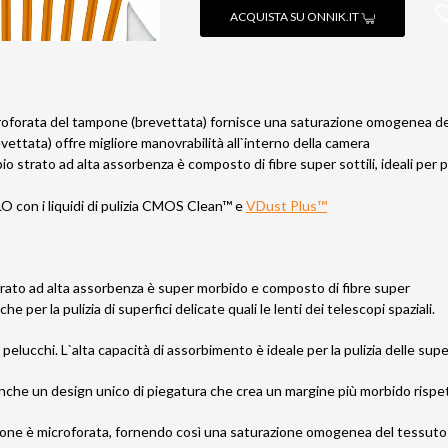
ACQUISTA SU ONNIK.IT
roforata del tampone (brevettata) fornisce una saturazione omogenea d
vettata) offre migliore manovrabilità all`interno della camera
io strato ad alta assorbenza è composto di fibre super sottili, ideali per pu
 con i liquidi di pulizia CMOS Clean™ e
VDust Plus™
trato ad alta assorbenza è super morbido e composto di fibre super
che per la pulizia di superfici delicate quali le lenti dei telescopi spaziali.
 pelucchi. L`alta capacità di assorbimento è ideale per la pulizia delle super
nche un design unico di piegatura che crea un margine più morbido rispett
pone è microforata, fornendo così una saturazione omogenea del tessuto