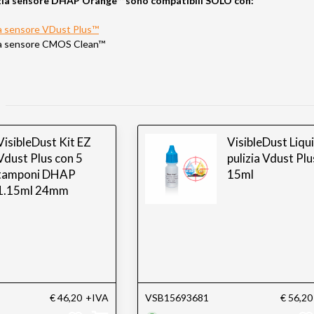
izia sensore DHAP Orange™ sono compatibili SOLO con:
zia sensore VDust Plus™
izia sensore CMOS Clean™
VisibleDust Kit EZ
VisibleDust Liqu
Vdust Plus con 5
pulizia Vdust Plu
tamponi DHAP
15ml
1.15ml 24mm
€ 46,20
+IVA
VSB15693681
€ 56,20