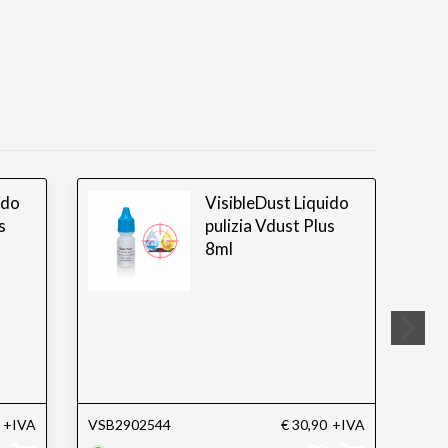
ido
VisibleDust Liquido
s
pulizia Vdust Plus
8ml
+IVA
VSB2902544
€ 30,90
+IVA
VSB