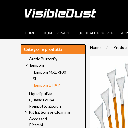
HOME
DOVE TROVARE
GUIDE ALLA PULIZIA
APP
Home
Prodott
Categorie prodotti
Arctic Butterfly
Tamponi
Tamponi MXD-100
SL
Tamponi DHAP
Liquidi pulizia
Quasar Loupe
Pompette Zeeion
Kit EZ Sensor Cleaning
Accessori
Ricambi