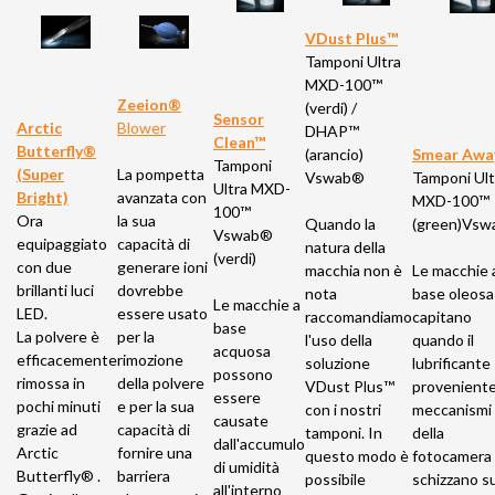
VDust Plus™
Tamponi Ultra
MXD-100™
Zeeion®
(verdi) /
Sensor
Arctic
Blower
DHAP™
Clean™
Butterfly®
(arancio)
Smear Awa
Tamponi
(Super
La pompetta
Vswab®
Tamponi Ult
Ultra MXD-
Bright)
avanzata con
MXD-100™
100™
Ora
la sua
Quando la
(green)Vs
Vswab®
equipaggiato
capacità di
natura della
(verdi)
con due
generare ioni
macchia non è
Le macchie 
brillanti luci
dovrebbe
nota
base oleosa
Le macchie a
LED.
essere usato
raccomandiamo
capitano
base
La polvere è
per la
l'uso della
quando il
acquosa
efficacemente
rimozione
soluzione
lubrificante
possono
rimossa in
della polvere
VDust Plus™
proveniente
essere
pochi minuti
e per la sua
con i nostri
meccanismi
causate
grazie ad
capacità di
tamponi. In
della
dall'accumulo
Arctic
fornire una
questo modo è
fotocamera
di umidità
Butterfly® .
barriera
possibile
schizzano su
all'interno