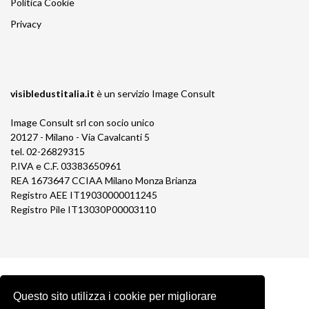
Politica Cookie
Privacy
visibledustitalia.it
è un servizio
Image Consult
Image Consult srl con socio unico
20127 - Milano - Via Cavalcanti 5
tel. 02-26829315
P.IVA e C.F. 03383650961
REA 1673647 CCIAA Milano Monza Brianza
Registro AEE IT19030000011245
Registro Pile IT13030P00003110
Questo sito utilizza i cookie per migliorare