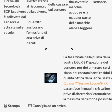
Grazie alla
elettrostatica
rimuovere le
sensore.
della cassa e
tecnologia
al riaccumulo
macchie
sul sensore
SCF, la polvere
della polvere.
acquose e la
è sollevata dal
maggior parte
sensore e
I due filtri
delle macchie
attirata sulle
assicurano
oleose leggere.
setole.
l'emissione di
aria priva di
detriti
La fase finale della pulizia della
vostra DSLR è l'ispezione del
sensore per determinare se vi
siano dei contaminanti residui. 
qualità ottica della lente usata
Quasar™ Sensor Loupe® 7X
garantisce immagini cristalline
prive di aberrazioni cromatiche,
la massima risoluzione possibile
Stampa
Consiglia ad un amico