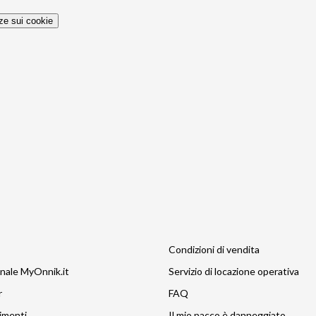
nze sui cookie
Condizioni di vendita
nale MyOnnik.it
Servizio di locazione operativa
r
FAQ
imenti
Il mio pacco è danneggiato