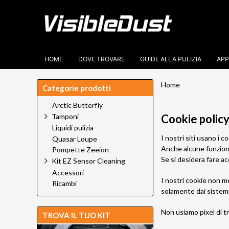
HOME
DOVE TROVARE
GUIDE ALLA PULIZIA
APP
Home
Categorie prodotti
Arctic Butterfly
Tamponi
Cookie polic
Liquidi pulizia
I nostri siti usano i c
Quasar Loupe
Anche alcune funzioni 
Pompette Zeeion
Se si desidera fare acq
Kit EZ Sensor Cleaning
Accessori
I nostri cookie non m
Ricambi
solamente dai sistemi
Non usiamo pixel di tr
TROVA IL TUO KIT