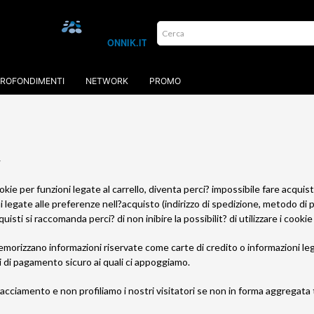
ROFONDIMENTI
NETWORK
PROMO
y
ookie per funzioni legate al carrello, diventa perci? impossibile fare acquis
legate alle preferenze nell?acquisto (indirizzo di spedizione, metodo di p
uisti si raccomanda perci? di non inibire la possibilit? di utilizzare i cook
emorizzano informazioni riservate come carte di credito o informazioni 
 di pagamento sicuro ai quali ci appoggiamo.
acciamento e non profiliamo i nostri visitatori se non in forma aggregata t